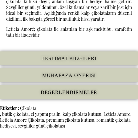
çikolata kutusu değil; anlam taşıyan bir hediye haline getirir.
Sevgililer günü, yıldönümü, özel kutlamalar veya zarif bir jest için
ideal bir seçimdir. Açıldığında renkli kalp çikolataların düzenli
dizilimi, ilk bakışta görsel bir mutluluk hissi yaratır.
Leticia Amoré; çikolata ile anlatılan bir aşk mektubu, zarafetin
tatlı bir ifadesidir.
TESLIMAT BILGILERI
MUHAFAZA ÖNERISI
DEĞERLENDIRMELER
Etiketler :
Çikolata
,
butik çikolata
,
el yapımı pralin
,
kalp çikolata kutusu
,
Leticia Amore
,
Leticia Amore Çikolata
,
premium çikolata kutusu
,
romantik çikolata
hediyesi
,
sevgililer günü çikolatası