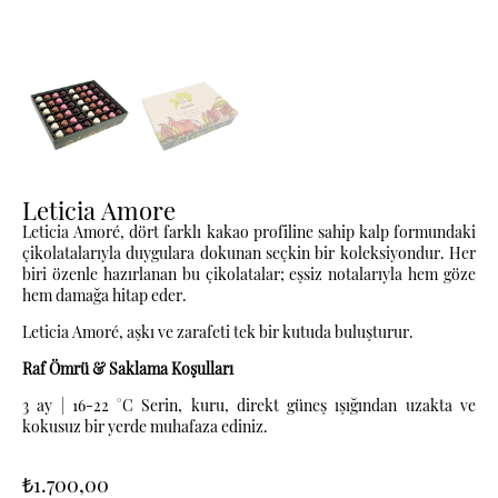
Leticia Amore
Leticia Amoré, dört farklı kakao profiline sahip kalp formundaki
çikolatalarıyla duygulara dokunan seçkin bir koleksiyondur. Her
biri özenle hazırlanan bu çikolatalar; eşsiz notalarıyla hem göze
hem damağa hitap eder.
Leticia Amoré, aşkı ve zarafeti tek bir kutuda buluşturur.
Raf Ömrü & Saklama Koşulları
3 ay | 16-22 °C Serin, kuru, direkt güneş ışığından uzakta ve
kokusuz bir yerde muhafaza ediniz.
₺
1.700,00