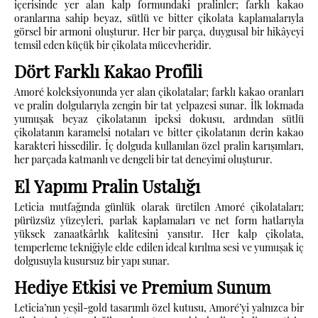
içerisinde yer alan kalp formundaki pralinler; farklı kakao
oranlarına sahip beyaz, sütlü ve bitter çikolata kaplamalarıyla
görsel bir armoni oluşturur. Her bir parça, duygusal bir hikâyeyi
temsil eden küçük bir çikolata mücevheridir.
Dört Farklı Kakao Profili
Amoré koleksiyonunda yer alan çikolatalar; farklı kakao oranları
ve pralin dolgularıyla zengin bir tat yelpazesi sunar. İlk lokmada
yumuşak beyaz çikolatanın ipeksi dokusu, ardından sütlü
çikolatanın karamelsi notaları ve bitter çikolatanın derin kakao
karakteri hissedilir. İç dolguda kullanılan özel pralin karışımları,
her parçada katmanlı ve dengeli bir tat deneyimi oluşturur.
El Yapımı Pralin Ustalığı
Leticia mutfağında günlük olarak üretilen Amoré çikolataları;
pürüzsüz yüzeyleri, parlak kaplamaları ve net form hatlarıyla
yüksek zanaatkârlık kalitesini yansıtır. Her kalp çikolata,
temperleme tekniğiyle elde edilen ideal kırılma sesi ve yumuşak iç
dolgusuyla kusursuz bir yapı sunar.
Hediye Etkisi ve Premium Sunum
Leticia’nın yeşil-gold tasarımlı özel kutusu, Amoré’yi yalnızca bir