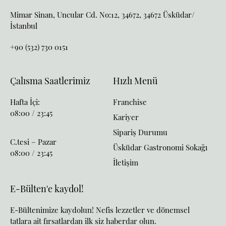
Mimar Sinan, Uncular Cd. No:12, 34672, 34672 Üsküdar/
İstanbul
+90 (532) 730 0151
Çalısma Saatlerimiz
Hızlı Menü
Hafta İçi:
Franchise
08:00 / 23:45
Kariyer
Sipariş Durumu
C.tesi – Pazar
Üsküdar Gastronomi Sokağı
08:00 / 23:45
İletişim
E-Bülten'e kaydol!
E-Bültenimize kaydolun! Nefis lezzetler ve dönemsel
tatlara ait fırsatlardan ilk siz haberdar olun.